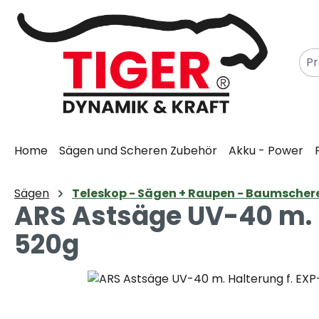
m Hauptinhalt springen
Zur Suche springen
Zur Hauptnavigation springen
Home
Sägen und Scheren Zubehör
Akku - Power
Sägen
Teleskop - Sägen + Raupen - Baumscher
ARS Astsäge UV-40 m. Ha
520g
Bildergalerie überspringen