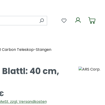
Du hast 0 Produkte 
R Carbon Teleskop-Stangen
Blattl: 40 cm,
 €
. MwSt. zzgl. Versandkosten