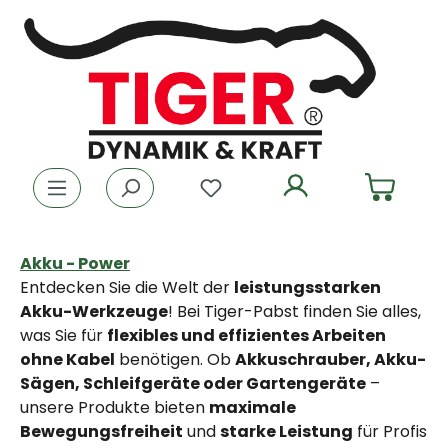
Zum Hauptinhalt springen
Du hast 0 Produkte auf dem
Akku - Power
Entdecken Sie die Welt der
leistungsstarken
Akku-Werkzeuge
! Bei Tiger-Pabst finden Sie alles,
was Sie für
flexibles und effizientes Arbeiten
ohne Kabel
benötigen. Ob
Akkuschrauber, Akku-
Sägen, Schleifgeräte oder Gartengeräte
–
unsere Produkte bieten
maximale
Bewegungsfreiheit
und
starke Leistung
für Profis