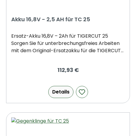
Akku 16,8V - 2,5 AH für TC 25
Ersatz-Akku 16,8V – 2Ah für TIGERCUT 25
Sorgen Sie für unterbrechungsfreies Arbeiten
mit dem Original-Ersatzakku für die TIGERCUT
25 Akkuschere. Mit 16,8V Spannung und 2Ah
Kapazität bietet dieser leistungsstarke Lithium-
112,93 €
Ionen-Akku eine lange Betriebsdauer und
schnelles Aufladen.- Perfekte Kompatibilität –
Speziell für die TIGERCUT 25 entwickelt.-
Details
Leistungsstark & zuverlässig – Ideal für Garten-,
Obst- und Weinbau.- Schnellladefunktion – In
1-1,5 Stunden vollständig aufgeladen.- Lange
Laufzeit – Bis zu 4 Stunden Arbeitsdauer.Mit
diesem Ersatzakku bleibt Ihre Akkuschere
jederzeit einsatzbereit – ideal für lange