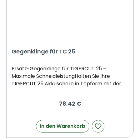
Arbeitseinsätze ohne Unterbrechung. Jetzt
bestellen und volle Power sichern!
Gegenklinge für TC 25
Ersatz-Gegenklinge für TIGERCUT 25 –
Maximale SchneidleistungHalten Sie Ihre
TIGERCUT 25 Akkuschere in Topform mit der
passenden Ersatz-Gegenklinge. Diese speziell
für das Modell TC-25 entwickelte Gegenklinge
78,42 €
sorgt für präzise Schnitte und eine optimale
Schneidleistung.- Passgenau für TIGERCUT 25 –
Perfekt abgestimmt auf Ihre Akkuschere.-
In den Warenkorb
Hochwertiges Material – Langlebig, robust und
widerstandsfähig.- Einfache Montage –