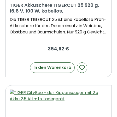
TIGER Akkuschere TIGERCUT 25 920 g,
16,8 V, 100 W, kabellos,
Die TIGER TIGERCUT 25 ist eine kabellose Profi-
Akkuschere für den Dauereinsatz in Weinbau,
Obstbau und Baumschulen. Nur 920 g Gewicht
bei voller Leistung: Der bürstenlose Motor
liefert bis zu 500 W für saubere Schnitte bis 25
354,62 €
mm Aststärke. Zwei Akkus und Koffer inklusive.
25 mm Max. Schnitt 920 g Gewicht 16,8 V
Spannung 3-4 h Laufzeit/Akku 2 Akkus Inklusive
In den Warenkorb
📦 KOMPLETT-SET – SOFORT EINSATZBEREIT
AkkuschereTIGERCUT 25 2× Akku16,8V / 2Ah
Doppel-LadegerätBeide Akkus gleichzeitig
TransportkofferMit Schaumstoffeinlagen
WerkzeugFür Klingenwechsel Das macht die
TIGERCUT 25 besonders ✓ Bürstenloser Motor
Langlebig, wartungsarm, bis 500 W
Maximalleistung ✓ Progressiver Schnitt Volle