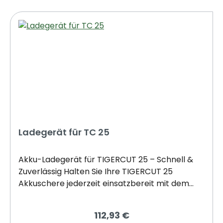
Schneller Austausch für durchgehendes
Arbeiten.- Optimale Schnittqualität –
Unterstützt ein sauberes und müheloses
Schneiden.Ideal für professionelle
Gartenarbeiten, Obstbau und
Weinrebenpflege. Jetzt bestellen und Ihre
TIGERCUT 25 wieder auf Höchstleistung
bringen!
Ladegerät für TC 25
Akku-Ladegerät für TIGERCUT 25 – Schnell &
Zuverlässig Halten Sie Ihre TIGERCUT 25
Akkuschere jederzeit einsatzbereit mit dem
originalen Akku-Ladegerät. Speziell entwickelt
für 16,8V – 2Ah Akkus, sorgt es für eine schnelle
112,93 €
und effiziente Aufladung.- Perfekte