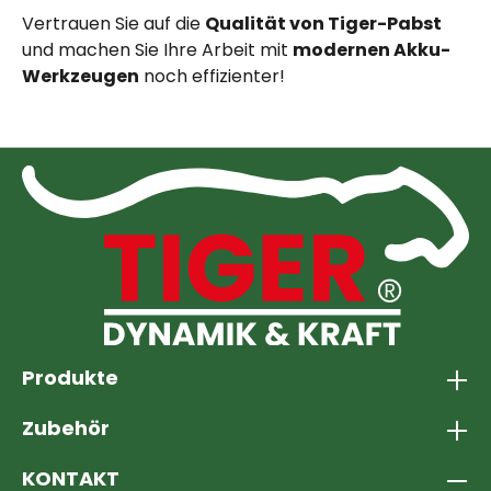
die TIGER GmbH aus Endingen am Kaiserstuhl,
Vertrauen Sie auf die
Qualität von Tiger-Pabst
entwickeln und vertreiben seit 1995
und machen Sie Ihre Arbeit mit
modernen Akku-
professionelle Werkzeuge für Garten-, Land-
Werkzeugen
noch effizienter!
und Forstwirtschaft. Die TIGERCUT-Serie steht
für kraftvolles, ergonomisches Schneiden.
Produkte
Zubehör
KONTAKT