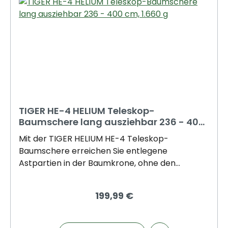
TIGER HE-4 HELIUM Teleskop-
Baumschere lang ausziehbar 236 - 400
cm, 1.660 g
Mit der TIGER HELIUM HE-4 Teleskop-
Baumschere erreichen Sie entlegene
Astpartien in der Baumkrone, ohne den
sicheren Boden verlassen zu müssen. Das
hochwertige Gestänge aus eloxiertem
199,99 €
Aluminium lässt sich stufenlos von 236 cm auf
bis zu 400 cm ausfahren – ideal für
Arbeitshöhen von ca. 5–6 Metern. 1.660 g