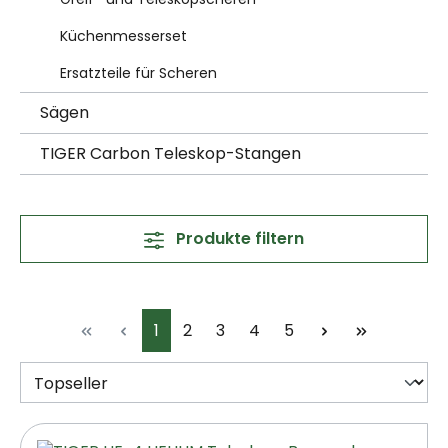
Küchenmesserset
Ersatzteile für Scheren
Sägen
TIGER Carbon Teleskop-Stangen
Produkte filtern
Seite
Seite
Seite
Seite
Seite
1
2
3
4
5