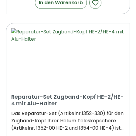
In den Warenkorb
Gewicht 236–400 cm Stiellänge 37 mm
Schnittstärke Das macht diese Baumschere
mit Teleskopstiel besonders ✓ Dyneema®-
Kevlar-Zugband Industriefaser für extreme
Zugfestigkeit – im Stiel geschützt geführt ✓
Polycarbonat-Schneidkopf Schlagfest, UV-
beständig & langlebig ✓ Schnittwinkel 60°–110°
Beidseitig stufenlos einstellbar für
baumschonende Schnitte ✓ Klemmhebel-
Arretierung Sichere Fixierung auf jeder Länge
Einsatzbereiche dieser Teleskopschere
Kronenpflege Obstbaumschnitt Totholz
entfernen Ziergehölze Hohe Hecken GaLaBau
Reparatur-Set Zugband-Kopf HE-2/HE-
Für Profis Ganztägiger Einsatz ohne Ermüdung
4 mit Alu-Halter
Kein Leiterauf-/abbau zwischen Objekten
Das Reparatur-Set (Artikelnr.1352-330) für den
Ersatzteile verfügbar Für Gartenbesitzer Sicher
Zugband-Kopf Ihrer Helium Teleskopschere
ohne Leiter arbeiten Intuitive Bedienung
(Artikelnr. 1352-00 HE-2 und 1354-00 HE-4) ist
Langlebige Profi-Qualität Wann ist die HELIUM
die Lösung für eine schnelle und unkomplizierte