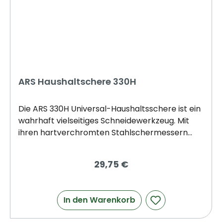
ARS Haushaltschere 330H
Die ARS 330H Universal-Haushaltsschere ist ein
wahrhaft vielseitiges Schneidewerkzeug. Mit
ihren hartverchromten Stahlschermessern
kann sie mühelos und präzise eine Vielzahl von
Materialien schneiden, darunter Stoff- und
29,75 €
Metallbänder, elektrische Leitungen, Aluminium
kleiner als 1 mm, Weißblech, Bonsaizweige,
Blumenstiele, Teppichböden, Lebensmittel,
In den Warenkorb
Krustentiere, Verpackungen, Fäden, Kordeln,
Wolle, Tapeten, Papier, Gurte, Filz und vieles