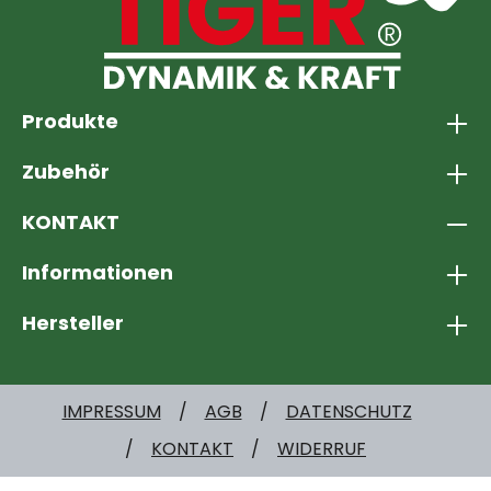
unübertroffene Präzision beim Schneiden. Die
340 HT ist sogar in der Lage, Microfasern ohne
Ausfransen zu schneiden. Investieren Sie und
erleichtern Sie sich die Arbeit im Haushalt! :)
Produkte
Zubehör
KONTAKT
Informationen
Hersteller
IMPRESSUM
AGB
DATENSCHUTZ
KONTAKT
WIDERRUF