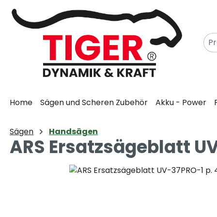
m Hauptinhalt springen
Zur Suche springen
Zur Hauptnavigation springen
Home
Sägen und Scheren Zubehör
Akku - Power
Sägen
Handsägen
ARS Ersatzsägeblatt U
Bildergalerie überspringen