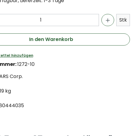
fügbar, Lieferzeit: 1-3 Tage
Stk
In den Warenkorb
ettel hinzufügen
ummer:
1272-10
ARS Corp.
.19 kg
80444035