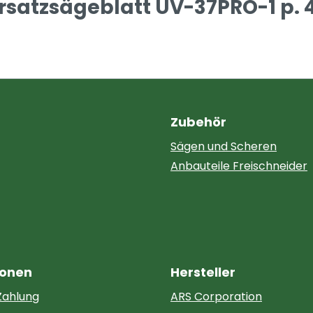
rsatzsägeblatt UV-37PRO-1 p. 
Zubehör
Sägen und Scheren
Anbauteile Freischneider
ionen
Hersteller
Zahlung
ARS Corporation