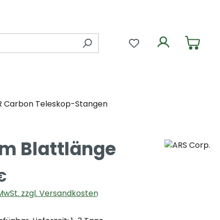
Du hast 0 Produkte 
R Carbon Teleskop-Stangen
cm Blattlänge
€
. MwSt. zzgl. Versandkosten