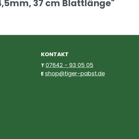
4,5mm, 37 cm Blattlänge"
KONTAKT
07642 - 93 05 05
T
shop@tiger-pabst.de
E