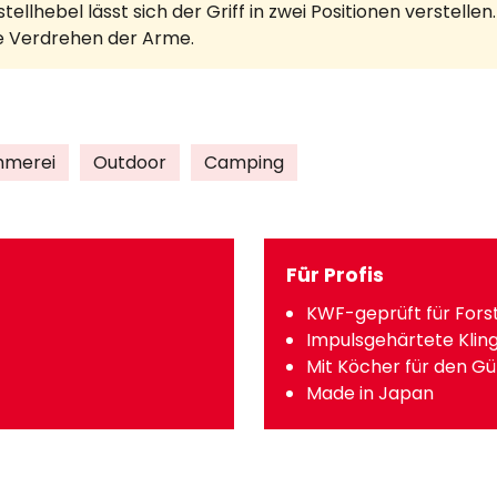
ellhebel lässt sich der Griff in zwei Positionen verstell
ne Verdrehen der Arme.
mmerei
Outdoor
Camping
Für Profis
KWF-geprüft für Fors
Impulsgehärtete Kling
Mit Köcher für den Gü
Made in Japan