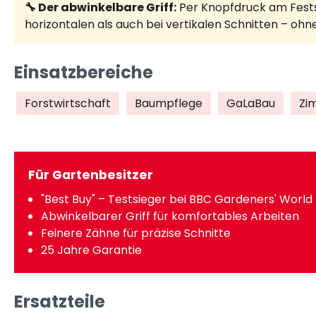
🔧 Der abwinkelbare Griff:
Per Knopfdruck am Festst
horizontalen als auch bei vertikalen Schnitten – oh
Einsatzbereiche
Forstwirtschaft
Baumpflege
GaLaBau
Zi
Für Gartenbesitzer
"Best Buy" – Testsieger bei BBC Gardeners' World
Abwinkelbarer Griff für komfortables Arbeiten
Feinere Zähne für präzise Schnitte
25 Jahre Garantie
Ersatzteile