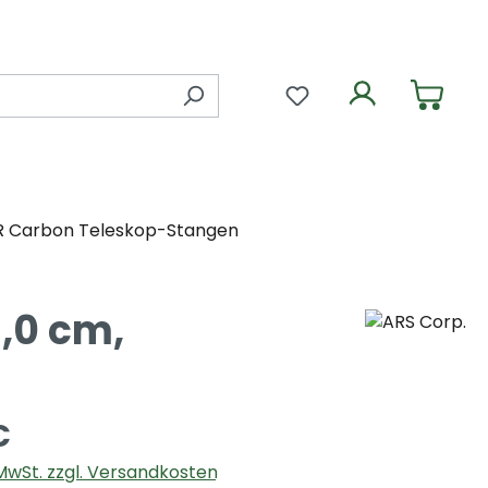
Du hast 0 Produkte 
R Carbon Teleskop-Stangen
1,0 cm,
€
. MwSt. zzgl. Versandkosten