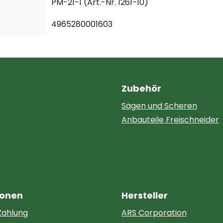
PM-21-1 (Art.-Nr. 1261-10)
4965280001603
Zubehör
Sägen und Scheren
Anbauteile Freischneider
ionen
Hersteller
Zahlung
ARS Corporation