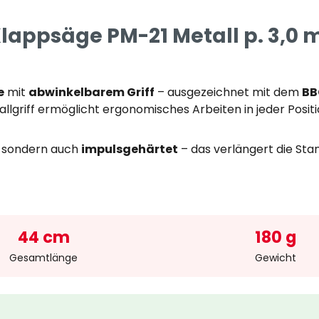
appsäge PM-21 Metall p. 3,0 mm
e
mit
abwinkelbarem Griff
– ausgezeichnet mit dem
BB
allgriff ermöglicht ergonomisches Arbeiten in jeder Positi
n, sondern auch
impulsgehärtet
– das verlängert die Sta
44 cm
180 g
Gesamtlänge
Gewicht