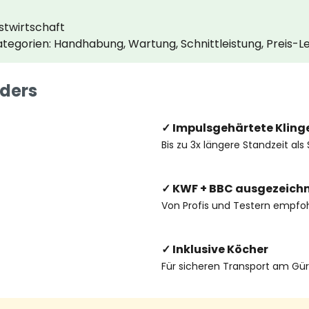
rstwirtschaft
Kategorien: Handhabung, Wartung, Schnittleistung, Preis-L
ders
✓ Impulsgehärtete Kling
Bis zu 3x längere Standzeit al
✓ KWF + BBC ausgezeich
Von Profis und Testern empfo
✓ Inklusive Köcher
Für sicheren Transport am Gür