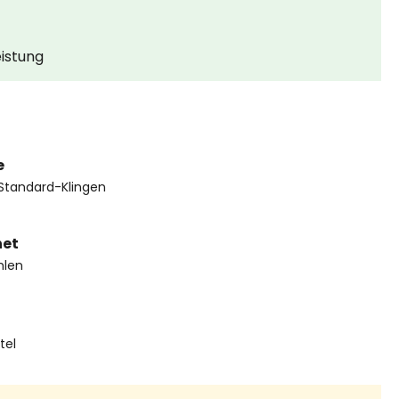
eistung
e
s Standard-Klingen
net
hlen
tel