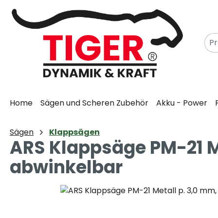
m Hauptinhalt springen
Zur Suche springen
Zur Hauptnavigation springen
Home
Sägen und Scheren Zubehör
Akku - Power
Sägen
Klappsägen
ARS Klappsäge PM-21 Met
abwinkelbar
Bildergalerie überspringen