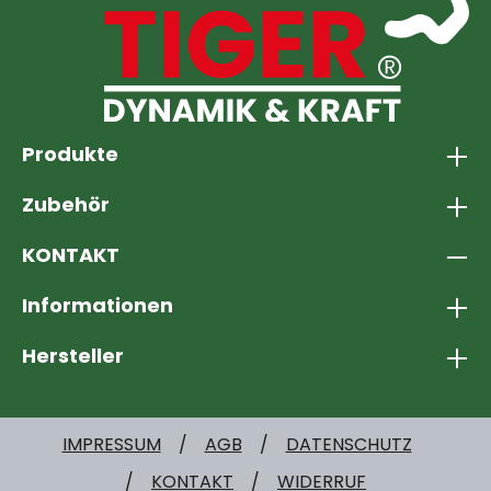
Einfach zu montieren, bietet sie
zusätzliche Sicherheit und Kontrolle
während der Arbeit. Mit dieser
Halteschlaufe können Sie Ihre
Gartenschere optimal nutzen und ein
Produkte
präzises Schnittergebnis erzielen.
Machen Sie sich das Gartenieren leichter
Zubehör
und effektiver mit dieser hochwertigen
Halteschlaufe. Bestellen Sie jetzt und
KONTAKT
optimieren Sie Ihre Gartengeräte für ein
angenehmes und erfolgreiches
Informationen
Gartenerlebnis.
Hersteller
IMPRESSUM
AGB
DATENSCHUTZ
KONTAKT
WIDERRUF