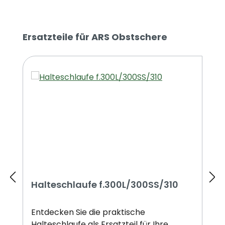
Produktgalerie überspringen
Ersatzteile für ARS Obstschere
Halteschlaufe f.300L/300SS/310
Entdecken Sie die praktische
Halteschlaufe als Ersatzteil für Ihre