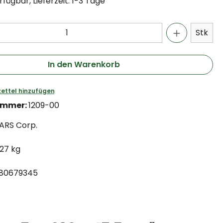
fügbar, Lieferzeit: 1-3 Tage
Stk
In den Warenkorb
ettel hinzufügen
ummer:
1209-00
ARS Corp.
.27 kg
80679345