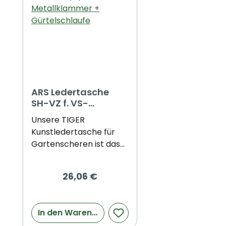
ARS Ledertasche
SH-VZ f. VS-
7/8/9Z+R m.
Unsere TIGER
Metallklammer +
Kunstledertasche für
Gürtelschlaufe
Gartenscheren ist das
ideale Zubehör für alle,
die ihre Scheren sicher
26,06 €
und geschützt
aufbewahren möchten.
Die Tasche besteht aus
In den Warenkorb
hochwertigem