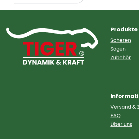
Kunstleder und bietet
eine sichere
Aufbewahrungsmöglich
keit für Gartenscheren
Produkte
und andere
Werkzeuge.Unsere
Scheren
Kunstledertasche ist
Sägen
robust und langlebig
Zubehör
und bietet Schutz vor
Staub, Schmutz und
Kratzern. Mit ihrer
kompakten Größe
passt sie leicht in jeden
Informat
Werkzeugkasten oder
Rucksack.Dank der
Versand & 
hochwertigen
FAQ
Materialien, aus denen
Über uns
sie gefertigt ist, ist
unsere