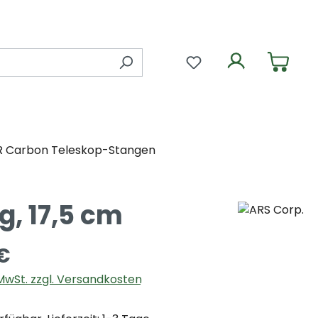
Du hast 0 Produkte 
R Carbon Teleskop-Stangen
g, 17,5 cm
€
. MwSt. zzgl. Versandkosten