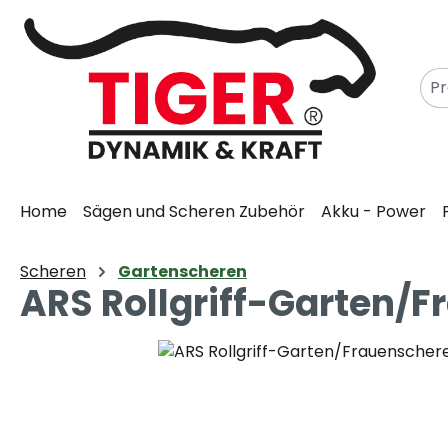
m Hauptinhalt springen
Zur Suche springen
Zur Hauptnavigation springen
Home
Sägen und Scheren Zubehör
Akku - Power
Scheren
Gartenscheren
ARS Rollgriff-Garten/F
Bildergalerie überspringen