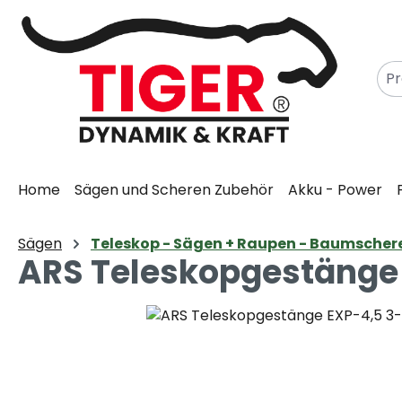
m Hauptinhalt springen
Zur Suche springen
Zur Hauptnavigation springen
Home
Sägen und Scheren Zubehör
Akku - Power
Sägen
Teleskop - Sägen + Raupen - Baumscher
ARS Teleskopgestänge EX
Bildergalerie überspringen