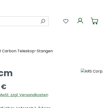
Du hast 0 Produkte 
R Carbon Teleskop-Stangen
 cm
 €
. MwSt. zzgl. Versandkosten