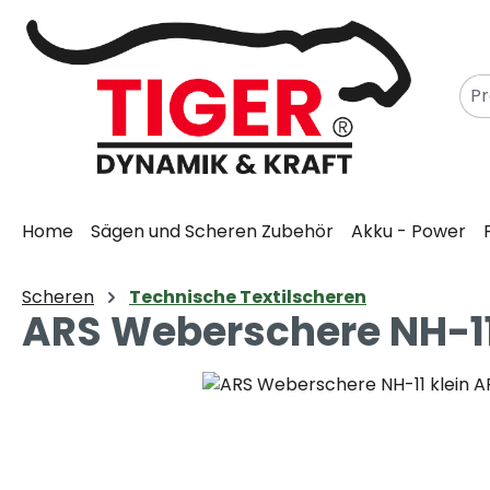
m Hauptinhalt springen
Zur Suche springen
Zur Hauptnavigation springen
Home
Sägen und Scheren Zubehör
Akku - Power
Scheren
Technische Textilscheren
ARS Weberschere NH-11 
Bildergalerie überspringen