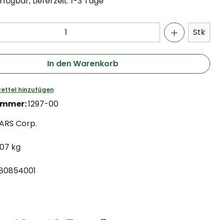
fügbar, Lieferzeit: 1-3 Tage
Stk
In den Warenkorb
ettel hinzufügen
ummer:
1297-00
ARS Corp.
.07 kg
80854001