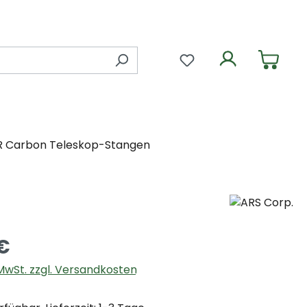
Du hast 0 Produkte 
R Carbon Teleskop-Stangen
€
. MwSt. zzgl. Versandkosten