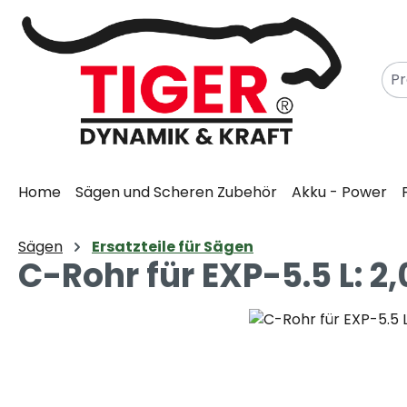
m Hauptinhalt springen
Zur Suche springen
Zur Hauptnavigation springen
Home
Sägen und Scheren Zubehör
Akku - Power
Sägen
Ersatzteile für Sägen
C-Rohr für EXP-5.5 L: 2
Bildergalerie überspringen