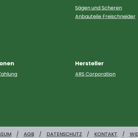
Sägen und Scheren
Anbauteile Freischneider
ionen
Hersteller
Zahlung
ARS Corporation
SSUM
AGB
DATENSCHUTZ
KONTAKT
WI