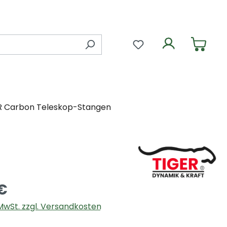
Du hast 0 Produkte 
R Carbon Teleskop-Stangen
€
. MwSt. zzgl. Versandkosten