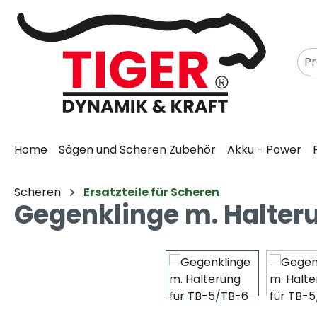
m Hauptinhalt springen
Zur Suche springen
Zur Hauptnavigation springen
Home
Sägen und Scheren Zubehör
Akku - Power
Scheren
Ersatzteile für Scheren
Gegenklinge m. Halter
Bildergalerie überspringen