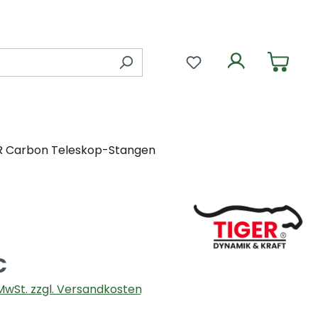
Du hast 0 Produkte 
R Carbon Teleskop-Stangen
€
. MwSt. zzgl. Versandkosten