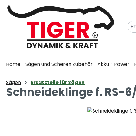
m Hauptinhalt springen
Zur Suche springen
Zur Hauptnavigation springen
Home
Sägen und Scheren Zubehör
Akku - Power
Sägen
Ersatzteile für Sägen
Schneideklinge f. RS-6
Bildergalerie überspringen