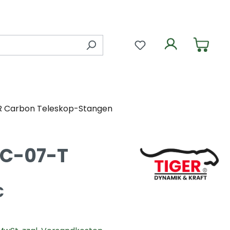
Du hast 0 Produkte 
R Carbon Teleskop-Stangen
FC-07-T
€