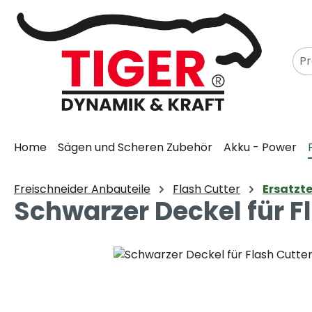
m Hauptinhalt springen
Zur Suche springen
Zur Hauptnavigation springen
Home
Sägen und Scheren Zubehör
Akku - Power
Freischneider Anbauteile
Flash Cutter
Ersatzte
Schwarzer Deckel für F
Bildergalerie überspringen