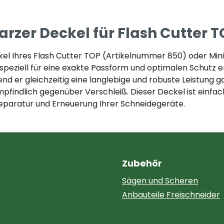
zer Deckel für Flash Cutter T
el Ihres Flash Cutter TOP (Artikelnummer 850) oder Mi
peziell für eine exakte Passform und optimalen Schutz en
r gleichzeitig eine langlebige und robuste Leistung gar
mpfindlich gegenüber Verschleiß. Dieser Deckel ist einfa
 Reparatur und Erneuerung Ihrer Schneidegeräte.
Zubehör
Sägen und Scheren
Anbauteile Freischneider