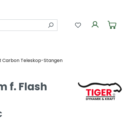
Du hast 0 Produkte 
R Carbon Teleskop-Stangen
 f. Flash
€