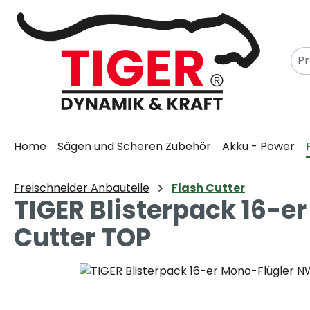
m Hauptinhalt springen
Zur Suche springen
Zur Hauptnavigation springen
Home
Sägen und Scheren Zubehör
Akku - Power
Freischneider Anbauteile
Flash Cutter
TIGER Blisterpack 16-e
Cutter TOP
Bildergalerie überspringen