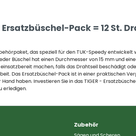
Ersatzbüschel-Pack = 12 St. Dr
ehörpaket, das speziell für den TUK-Speedy entwickelt wu
. Jeder Büschel hat einen Durchmesser von 15 mm und ein
insatzbereit machen, falls das Drahtseil beschädigt oder
rbeit. Das Ersatzbüschel-Pack ist in einer praktischen Ve
r Hand haben. Investieren Sie in das TIGER - Ersatzbüsche
u erledigen.
Zubehör
Sägen und Scheren