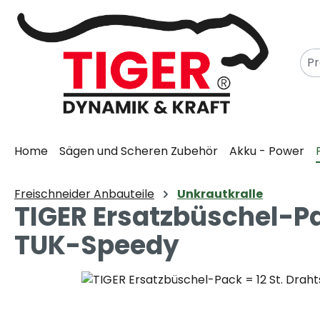
m Hauptinhalt springen
Zur Suche springen
Zur Hauptnavigation springen
Home
Sägen und Scheren Zubehör
Akku - Power
Freischneider Anbauteile
Unkrautkralle
TIGER Ersatzbüschel-Pac
TUK-Speedy
Bildergalerie überspringen