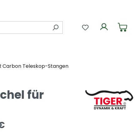
Du hast 0 Produkte 
R Carbon Teleskop-Stangen
chel für
 €