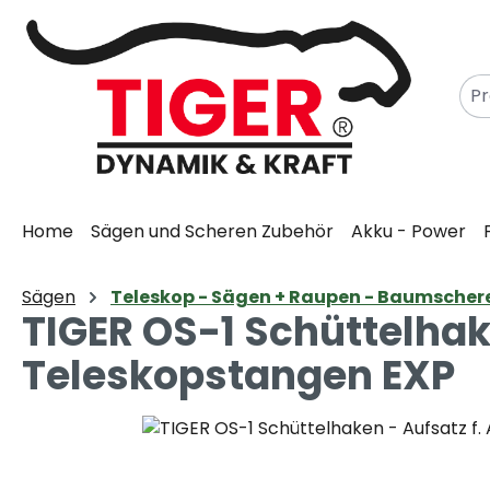
m Hauptinhalt springen
Zur Suche springen
Zur Hauptnavigation springen
Home
Sägen und Scheren Zubehör
Akku - Power
Sägen
Teleskop - Sägen + Raupen - Baumscher
TIGER OS-1 Schüttelhak
Teleskopstangen EXP
Bildergalerie überspringen