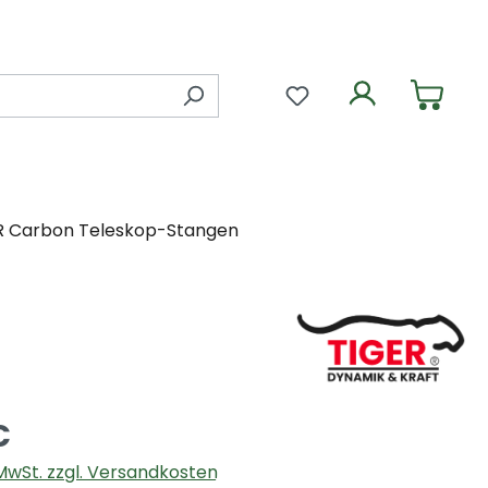
Du hast 0 Produkte 
R Carbon Teleskop-Stangen
€
. MwSt. zzgl. Versandkosten