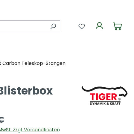
Du hast 0 Produkte 
R Carbon Teleskop-Stangen
Blisterbox
€
. MwSt. zzgl. Versandkosten