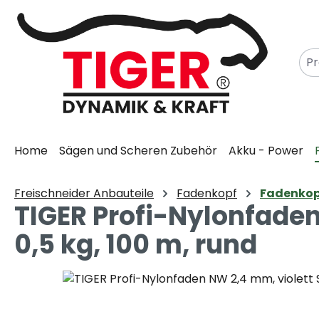
m Hauptinhalt springen
Zur Suche springen
Zur Hauptnavigation springen
Home
Sägen und Scheren Zubehör
Akku - Power
Freischneider Anbauteile
Fadenkopf
Fadenkopf
TIGER Profi-Nylonfaden
0,5 kg, 100 m, rund
Bildergalerie überspringen