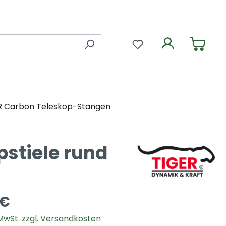
Du hast 0 Produkte 
R Carbon Teleskop-Stangen
stiele rund
 €
. MwSt. zzgl. Versandkosten