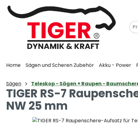
m Hauptinhalt springen
Zur Suche springen
Zur Hauptnavigation springen
Home
Sägen und Scheren Zubehör
Akku - Power
Sägen
Teleskop - Sägen + Raupen - Baumscher
TIGER RS-7 Raupenscher
NW 25 mm
Bildergalerie überspringen