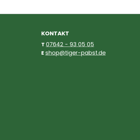
KONTAKT
07642 - 93 05 05
T
shop@tiger-pabst.de
E