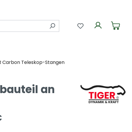
Du hast 0 Produkte 
R Carbon Teleskop-Stangen
bauteil an
€