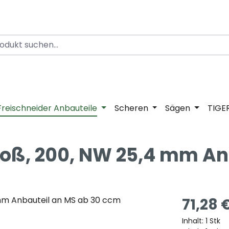
Freischneider Anbauteile
Scheren
Sägen
TIGE
roß, 200, NW 25,4 mm An
71,28 
Inhalt:
1 Stk