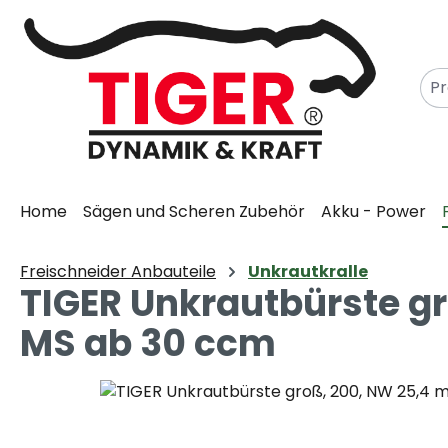
m Hauptinhalt springen
Zur Suche springen
Zur Hauptnavigation springen
Home
Sägen und Scheren Zubehör
Akku - Power
Freischneider Anbauteile
Unkrautkralle
TIGER Unkrautbürste g
MS ab 30 ccm
Bildergalerie überspringen