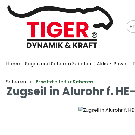
m Hauptinhalt springen
Zur Suche springen
Zur Hauptnavigation springen
Home
Sägen und Scheren Zubehör
Akku - Power
Scheren
Ersatzteile für Scheren
Zugseil in Alurohr f. HE
Bildergalerie überspringen