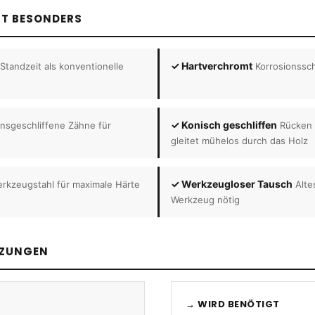
TT BESONDERS
✓ Hartverchromt
 Standzeit als konventionelle
Korrosionssc
✓ Konisch geschliffen
onsgeschliffene Zähne für
Rücken 
gleitet mühelos durch das Holz
✓ Werkzeugloser Tausch
rkzeugstahl für maximale Härte
Alte
Werkzeug nötig
TZUNGEN
→ WIRD BENÖTIGT