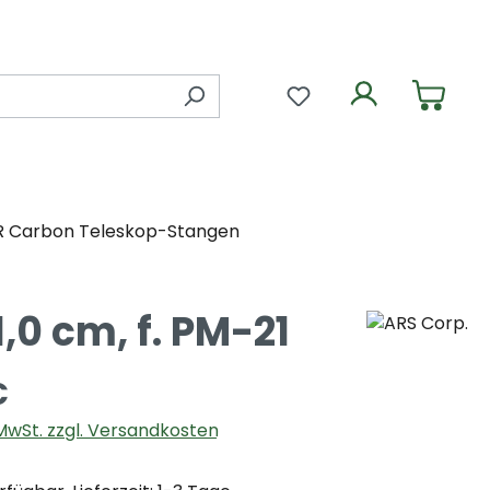
Du hast 0 Produkte 
R Carbon Teleskop-Stangen
,0 cm, f. PM-21
€
. MwSt. zzgl. Versandkosten