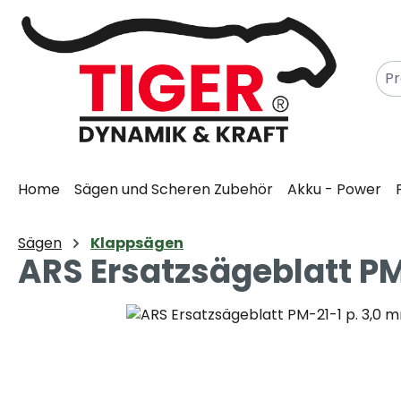
m Hauptinhalt springen
Zur Suche springen
Zur Hauptnavigation springen
Home
Sägen und Scheren Zubehör
Akku - Power
Sägen
Klappsägen
ARS Ersatzsägeblatt PM-2
Bildergalerie überspringen