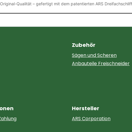
Original-Qualität – gefertigt mit dem patentierten ARS Dreifachschlif
Zubehör
Sägen und Scheren
Anbauteile Freischneider
ionen
Hersteller
Zahlung
ARS Corporation