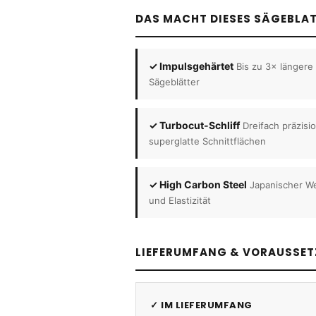
DAS MACHT DIESES SÄGEBLA
✓ Impulsgehärtet
Bis zu 3× längere
Sägeblätter
✓ Turbocut-Schliff
Dreifach präzisi
superglatte Schnittflächen
✓ High Carbon Steel
Japanischer We
und Elastizität
LIEFERUMFANG & VORAUSSE
✓ IM LIEFERUMFANG