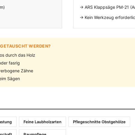
cm)
→ ARS Klappsäge PM-21 (Ar
→ Kein Werkzeug erforderli
T GETAUSCHT WERDEN?
los durch das Holz
der fasrig
 verbogene Zähne
beim Sägen
astung
Feine Laubholzarten
Pflegeschnitte Obstgehölze
tschaft
Baumpflege