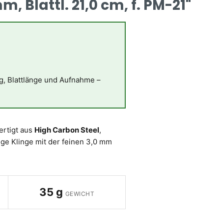
 Blattl. 21,0 cm, f. PM-21"
ng, Blattlänge und Aufnahme –
ertigt aus
High Carbon Steel
,
nge Klinge mit der feinen 3,0 mm
35 g
GEWICHT