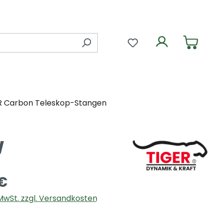
Du hast 0 Produkte 
R Carbon Teleskop-Stangen
W
 €
. MwSt. zzgl. Versandkosten