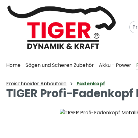
m Hauptinhalt springen
Zur Suche springen
Zur Hauptnavigation springen
Home
Sägen und Scheren Zubehör
Akku - Power
Freischneider Anbauteile
Fadenkopf
TIGER Profi-Fadenkopf
Bildergalerie überspringen