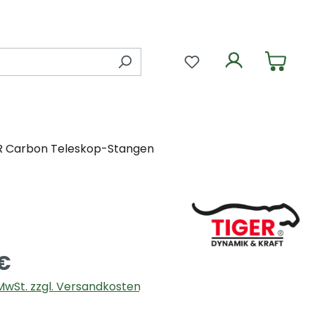
Du hast 0 Produkte 
R Carbon Teleskop-Stangen
 €
. MwSt. zzgl. Versandkosten