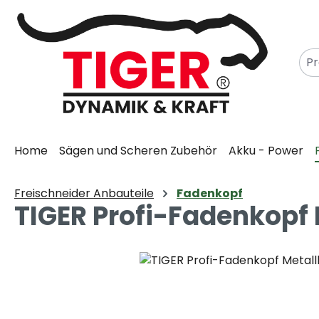
m Hauptinhalt springen
Zur Suche springen
Zur Hauptnavigation springen
Home
Sägen und Scheren Zubehör
Akku - Power
Freischneider Anbauteile
Fadenkopf
TIGER Profi-Fadenkopf
Bildergalerie überspringen